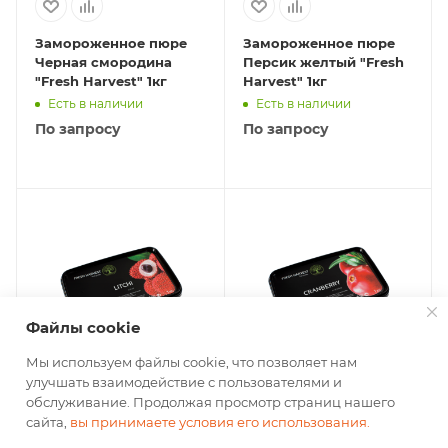
Замороженное пюре
Замороженное пюре
Черная смородина
Персик желтый "Fresh
"Fresh Harvest" 1кг
Harvest" 1кг
Есть в наличии
Есть в наличии
По запросу
По запросу
Файлы cookie
Мы используем файлы cookie, что позволяет нам
улучшать взаимодействие с пользователями и
Замороженное пюре
Замороженное пюре
обслуживание. Продолжая просмотр страниц нашего
Личи "Fresh Harvest"
Клюква "Fresh Harvest"
сайта,
вы принимаете условия его использования.
1кг
1кг