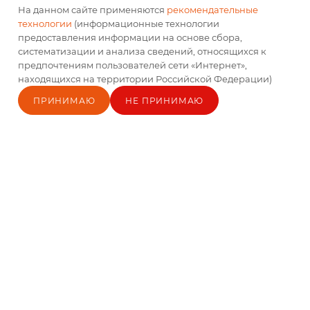
Есть в наличии
Есть в наличии
На данном сайте применяются
рекомендательные
технологии
(информационные технологии
По запросу
По запросу
предоставления информации на основе сбора,
систематизации и анализа сведений, относящихся к
предпочтениям пользователей сети «Интернет»,
находящихся на территории Российской Федерации)
ПРИНИМАЮ
НЕ ПРИНИМАЮ
Главная
Каталог
Кабинет
Блог
Корзина
Контакты
Замороженное пюре
Замороженное пюре
Ежевика "Fresh
Гуава "Fresh Harvest"
Harvest" 1кг
1кг
Есть в наличии
Есть в наличии
По запросу
По запросу