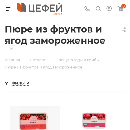
0
Пюре из фруктов и
ягод замороженное
39
—
—
—
Главная
Каталог
Овощи, ягоды и грибы
Пюре из фруктов и ягод замороженное
ФИЛЬТР