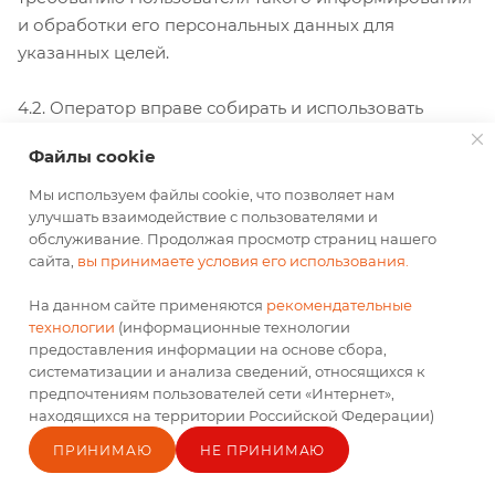
и обработки его персональных данных для
указанных целей.
4.2. Оператор вправе собирать и использовать
дополнительную информацию, связанную с
Файлы cookie
Пользователем, получаемую автоматически в
процессе доступа Пользователя к Сайту, его
Мы используем файлы cookie, что позволяет нам
улучшать взаимодействие с пользователями и
содержанию, или от третьих лиц, и включающую в
обслуживание. Продолжая просмотр страниц нашего
себя данные о технических средствах (в том числе,
сайта,
вы принимаете условия его использования.
мобильных устройствах) и способах
технологического взаимодействия с Сайтом (в т. ч.
На данном сайте применяются
рекомендательные
технологии
(информационные технологии
IP-адрес хоста, вид операционной системы
предоставления информации на основе сбора,
Пользователя, тип браузера, географическое
систематизации и анализа сведений, относящихся к
положение, данные о провайдере и иное), об
предпочтениям пользователей сети «Интернет»,
активности Пользователя при использовании Сайта,
находящихся на территории Российской Федерации)
cookies, об информации об ошибках, выдаваемых
ПРИНИМАЮ
НЕ ПРИНИМАЮ
Пользователю, распоряжаться статистической
Главная
Каталог
Кабинет
Блог
Корзина
Контакты
информацией, связанной с функционированием