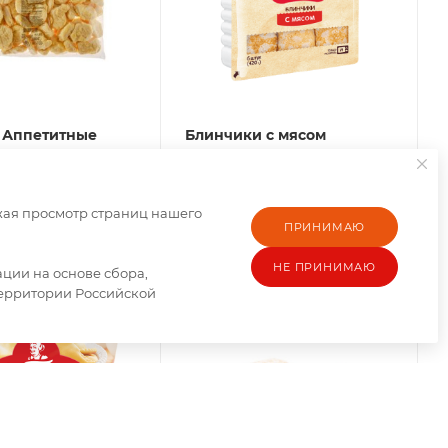
 Аппетитные
Блинчики с мясом
 мяса ЦБ 2кг (12кг/
"Бабушка Аня" 420гр
Нет в наличии
личии
жая просмотр страниц нашего
ПРИНИМАЮ
росу
По запросу
НЕ ПРИНИМАЮ
ии на основе сбора,
территории Российской