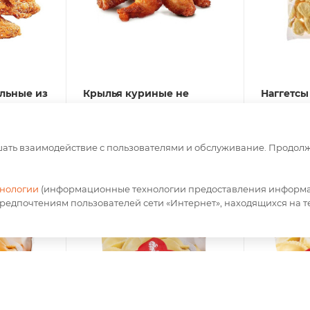
льные из
Крылья куриные не
Наггетсы
(16 шт/
острые пакет (1кг)
запеч. из
ящ)
Нет в наличии
Нет в на
чшать взаимодействие с пользователями и обслуживание. Продол
По запросу
По зап
хнологии
(информационные технологии предоставления информац
предпочтениям пользователей сети «Интернет», находящихся на 