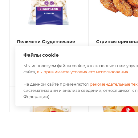
Пельмени Студенческие
Стрипсы оригина
из мяса птицы Эконом
мяса птицы 990гр 
Файлы cookie
450гр 1/16
кор)
Нет в наличии
Нет в наличии
Мы используем файлы cookie, что позволяет нам улу
сайта,
вы принимаете условия его использования.
По запросу
По запросу
На данном сайте применяются
рекомендательные те
систематизации и анализа сведений, относящихся к 
Федерации)