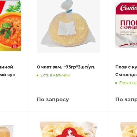
ниной
Омлет зам. ~75гр*3шт/уп.
Плов с к
ный суп
Сытоедов
Есть в наличии
Есть в н
По запросу
По зап