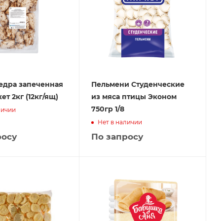
едра запеченная
Пельмени Студенческие
ет 2кг (12кг/ящ)
из мяса птицы Эконом
750гр 1/8
личии
Нет в наличии
росу
По запросу