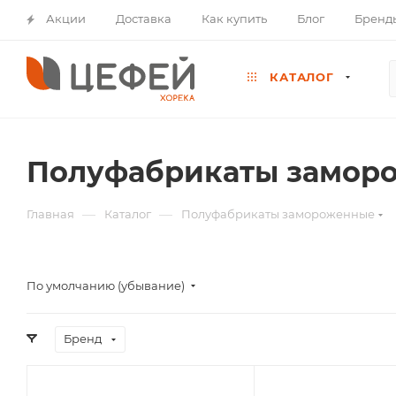
Акции
Доставка
Как купить
Блог
Бренд
КАТАЛОГ
Полуфабрикаты замор
—
—
Главная
Каталог
Полуфабрикаты замороженные
По умолчанию (убывание)
Бренд