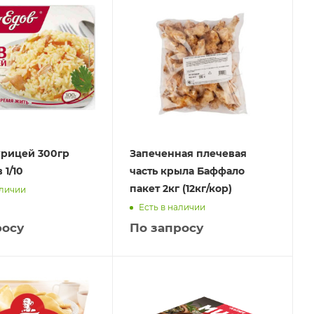
урицей 300гр
Запеченная плечевая
 1/10
часть крыла Баффало
пакет 2кг (12кг/кор)
аличии
Есть в наличии
росу
По запросу