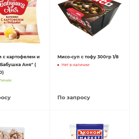
 с картофелем и
Мисо-суп с тофу 300гр 1/8
Бабушка Аня" (
Нет в наличии
0)
аличии
росу
По запросу