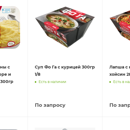
ны с
Суп Фо Га с курицей 300гр
Лапша с 
юре и
1/8
хойсин 28
 300гр
Есть в наличии
Есть в н
По запросу
По зап