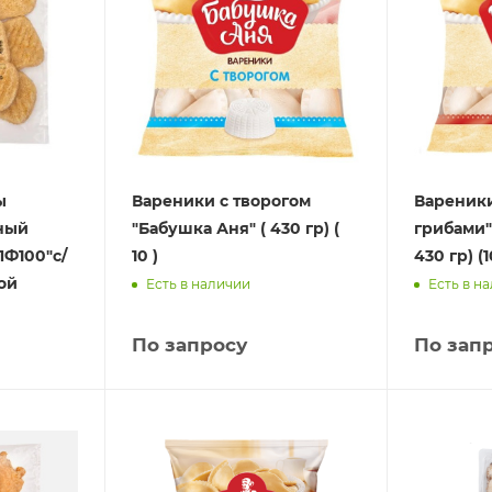
ы
Вареники с творогом
Вареники
ный
"Бабушка Аня" ( 430 гр) (
грибами"
Ф100"с/
10 )
430 гр) (1
вой
Есть в наличии
Есть в н
По запросу
По зап