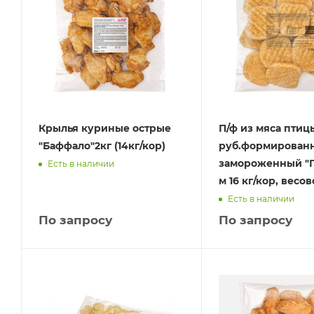
Крылья куриные острые
П/ф из мяса птиц
"Баффало"2кг (14кг/кор)
руб.формирован
замороженный "П
Есть в наличии
м 16 кг/кор, весо
Есть в наличии
По запросу
По запросу