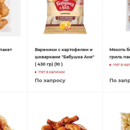
пакет
Вареники с картофелем и
Мякоть б
шкварками "Бабушка Аня"
гриль пак
( 430 гр) (10 )
Нет в на
Нет в наличии
По запросу
По зап