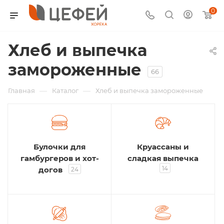
0
Хлеб и выпечка
замороженные
66
—
—
Главная
Каталог
Хлеб и выпечка замороженные
Булочки для
Круассаны и
гамбургеров и хот-
сладкая выпечка
14
догов
24