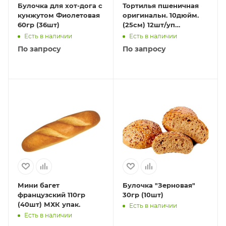
Булочка для хот-дога с
Тортилья пшеничная
кунжутом Фиолетовая
оригинальн. 10дюйм.
60гр (36шт)
(25см) 12шт/уп
(1кор/10уп) 800гр
Есть в наличии
Есть в наличии
По запросу
По запросу
Мини багет
Булочка "Зерновая"
французский 110гр
30гр (10шт)
(40шт) МХК упак.
Есть в наличии
Есть в наличии