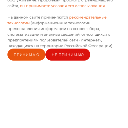
обслуживание. Продолжая просмотр страниц нашего
гамбургера Голубая с
160шт/кор
сайта,
вы принимаете условия его использования.
кунжутом 55гр (45шт)
Есть в наличии
Есть в наличии
На данном сайте применяются
рекомендательные
технологии
(информационные технологии
По запросу
По запросу
предоставления информации на основе сбора,
систематизации и анализа сведений, относящихся к
предпочтениям пользователей сети «Интернет»,
находящихся на территории Российской Федерации)
ПРИНИМАЮ
НЕ ПРИНИМАЮ
Главная
Каталог
Кабинет
Блог
Корзина
Контакты
Булочка Глейз с
Хлеб "Чиабатта
кунжутом 125мм 82гр
Пшеничная" 200гр
кор 24 шт
(16шт) МХК упак.
Есть в наличии
Есть в наличии
По запросу
По запросу