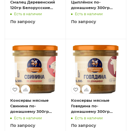
Смалец Деревенский
Цыплёнок по-
120гр Белорусские
домашнему 300гр
традиции 1/22
Белорусские традиции
Есть в наличии
Есть в наличии
1/12
По запросу
По запросу
Консервы мясные
Консервы мясные
Свинина по-
Говядина по-
домашнему 300гр
домашнему 300гр
Белорусские традиции
Белорусские традиции
Есть в наличии
Есть в наличии
1/12
1/12
По запросу
По запросу