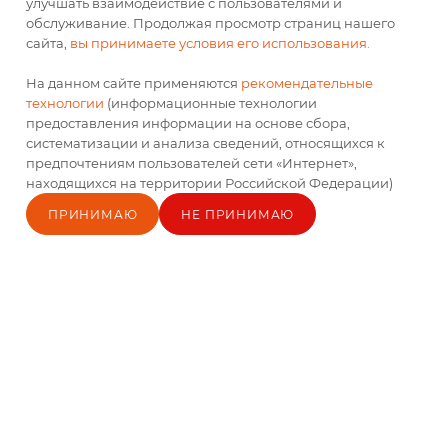
улучшать взаимодействие с пользователями и
Кокос пюре заморож.
Земляника пюре
обслуживание. Продолжая просмотр страниц нашего
Artpuree 1кг 1/6
заморож. Artpuree 1кг
сайта,
вы принимаете условия его использования.
1/6
Есть в наличии
Есть в наличии
На данном сайте применяются
рекомендательные
технологии
(информационные технологии
По запросу
По запросу
предоставления информации на основе сбора,
систематизации и анализа сведений, относящихся к
предпочтениям пользователей сети «Интернет»,
находящихся на территории Российской Федерации)
ПРИНИМАЮ
НЕ ПРИНИМАЮ
Главная
Каталог
Кабинет
Блог
Корзина
Контакты
Вишня пюре заморож.
Малина пюре заморож.
Artpuree 1кг 1/6
Artpuree 1кг 1/6
Есть в наличии
Есть в наличии
По запросу
По запросу