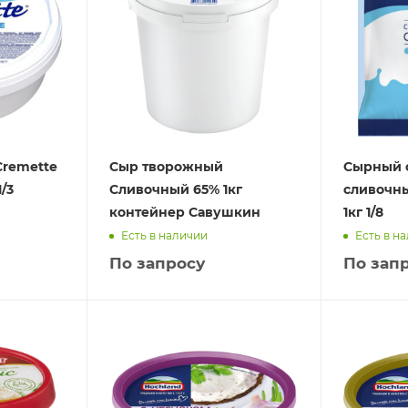
remette
Сыр творожный
Сырный 
1/3
Сливочный 65% 1кг
сливочны
контейнер Савушкин
1кг 1/8
Есть в наличии
Есть в н
По запросу
По зап