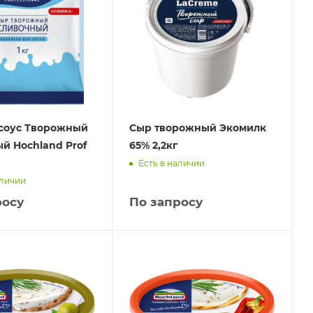
соус Творожный
Сыр творожный Экомилк
й Hochland Prof
65% 2,2кг
Есть в наличии
аличии
росу
По запросу