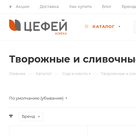
Акции
Доставка
Как купить
Блог
Бренд
КАТАЛОГ
Творожные и сливочны
—
—
—
Главная
Каталог
Сыр и масло
Творожные и сл
По умолчанию (убывание)
Бренд