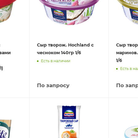
с
Сыр творож. Hochland с
Сыр твор
вами
чесноком 140гр 1/6
маринов.
1/6
Есть в наличии
1)
Есть в н
По запросу
По зап