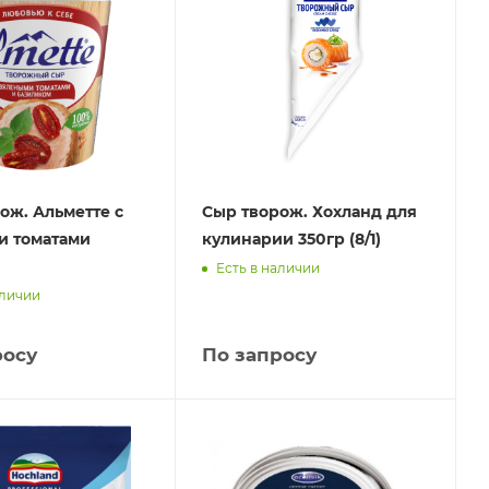
ож. Альметте с
Сыр творож. Хохланд для
и томатами
кулинарии 350гр (8/1)
Есть в наличии
аличии
росу
По запросу