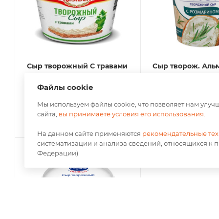
Сыр творожный С травами
Сыр творож. Аль
Президент 140гр
розмарин 150гр(8/
Файлы cookie
Есть в наличии
Есть в наличии
Мы используем файлы cookie, что позволяет нам улу
сайта,
вы принимаете условия его использования.
По запросу
По запросу
На данном сайте применяются
рекомендательные те
систематизации и анализа сведений, относящихся к 
Федерации)