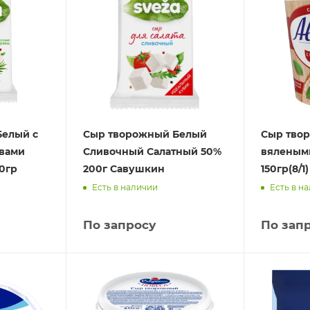
Белый с
Сыр творожный Белый
Сыр твор
вами
Сливочный Салатный 50%
вяленым
0гр
200г Савушкин
150гр(8/1)
Есть в наличии
Есть в н
По запросу
По зап