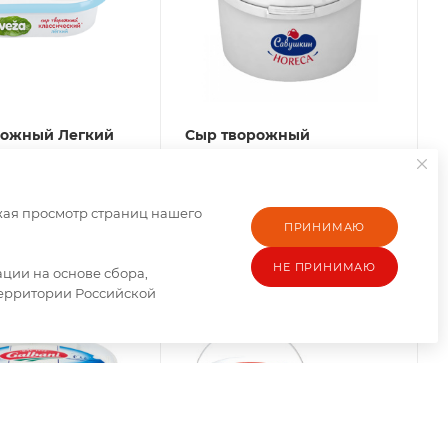
рожный Легкий
Сыр творожный
анночка 35% 150г
сливочный 65% конт.10,5кг
н
Савушкин
аличии
Есть в наличии
жая просмотр страниц нашего
ПРИНИМАЮ
росу
По запросу
НЕ ПРИНИМАЮ
ии на основе сбора,
территории Российской