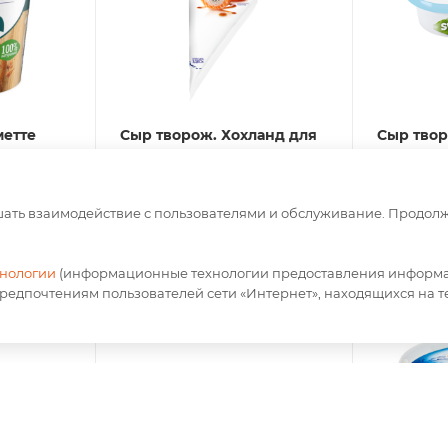
метте
Сыр творож. Хохланд для
Сыр тво
1)
кулинарии 500гр(6/1) в
"Свежа"в
кулинар. мешке
Савушки
Есть в наличии
Есть в н
чшать взаимодействие с пользователями и обслуживание. Продол
По запросу
По зап
хнологии
(информационные технологии предоставления информац
предпочтениям пользователей сети «Интернет», находящихся на 