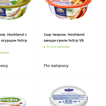
ож. Hochland с
Сыр творож. Hochland
 огурцом 140гр
овощи-гриль 140гр 1/6
Есть в наличии
аличии
росу
По запросу