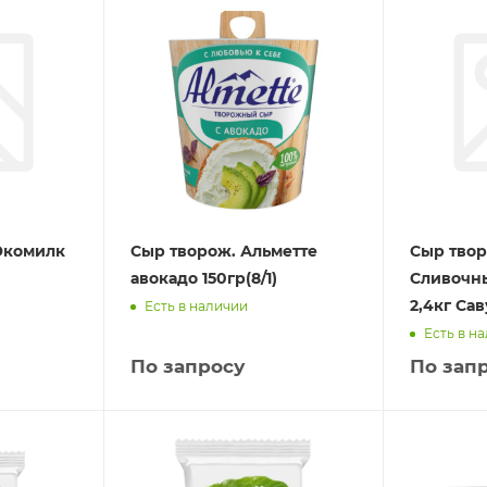
Экомилк
Сыр творож. Альметте
Сыр тво
авокадо 150гр(8/1)
Сливочн
2,4кг Са
Есть в наличии
Есть в н
По запросу
По зап