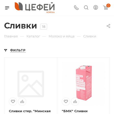
0
Сливки
18
—
—
—
Главная
Каталог
Молоко и яйца
Сливки
ФИЛЬТР
Сливки стер. "Минская
"БМК" Сливки