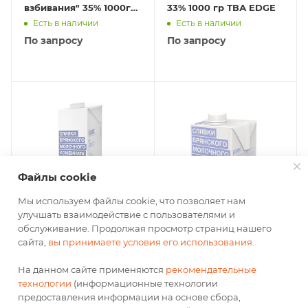
взбивания" 35% 1000г
33% 1000 гр ТВА EDGE
Президент
Есть в наличии
Есть в наличии
По запросу
По запросу
Файлы cookie
Мы используем файлы cookie, что позволяет нам
улучшать взаимодействие с пользователями и
"БМК" Сливки
"БМК" Сливки
обслуживание. Продолжая просмотр страниц нашего
ультрапастеризованные
ультрапастеризованные
сайта,
вы принимаете условия его использования.
10% 1000 гр ТВА EDGE
10% 500 гр. ТВА EDGE
Есть в наличии
Есть в наличии
На данном сайте применяются
рекомендательные
технологии
(информационные технологии
По запросу
По запросу
предоставления информации на основе сбора,