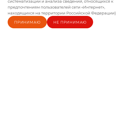
систематизации и анализа сведений, относящихся к
предпочтениям пользователей сети «Интернет»,
находящихся на территории Российской Федерации)
ПРИНИМАЮ
НЕ ПРИНИМАЮ
Главная
Каталог
Кабинет
Блог
Корзина
Контакты
Сливки стер. "Минская
Сливки питьевые
марка" 10 % тетра-брик
ультрапаст. 33%
200г
Hochland 500мл 1/12
Есть в наличии
Нет в наличии
По запросу
По запросу