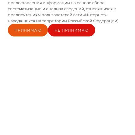
предоставления информации на основе сбора,
систематизации и анализа сведений, относящихся к
предпочтениям пользователей сети «Интернет»,
находящихся на территории Российской Федерации)
ПРИНИМАЮ
НЕ ПРИНИМАЮ
Главная
Каталог
Кабинет
Блог
Корзина
Контакты
Майонез "Провансаль
Майонез "Провансаль "
с лим. соком" 50,5%
(Белый) 50,5% 770г д/п
770г д/п
Есть в наличии
Есть в наличии
По запросу
По запросу