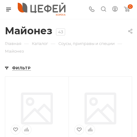
0
Майонез
43
—
—
—
Главная
Каталог
Соусы, приправы и специи
Майонез
ФИЛЬТР