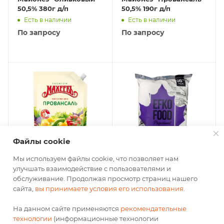
50,5% 380г д/п
50,5% 190г д/п
Есть в наличии
Есть в наличии
По запросу
По запросу
Файлы cookie
Мы используем файлы cookie, что позволяет нам
Майонезный соус
Майонез "Веганез"
улучшать взаимодействие с пользователями и
"Провансаль " 40%
EFKO Food professional
обслуживание. Продолжая просмотр страниц нашего
630гр д/п (12/1)
56% 1кг
сайта,
вы принимаете условия его использования.
Есть в наличии
Есть в наличии
На данном сайте применяются
рекомендательные
По запросу
По запросу
технологии
(информационные технологии