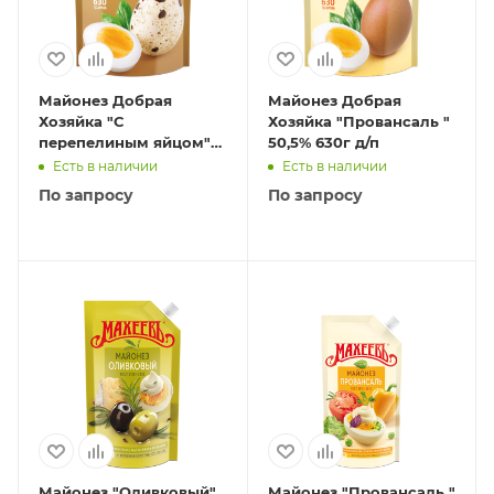
Майонез Добрая
Майонез Добрая
Хозяйка "С
Хозяйка "Провансаль "
перепелиным яйцом"
50,5% 630г д/п
50,5% 630г д/п
Есть в наличии
Есть в наличии
По запросу
По запросу
Майонез "Оливковый"
Майонез "Провансаль "