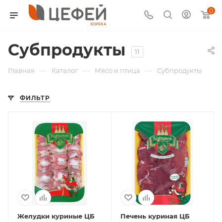
0
Субпродукты
11
—
—
—
Главная
Каталог
Мясо и птица
Субпродукты
ФИЛЬТР
Желудки куриные ЦБ
Печень куриная ЦБ