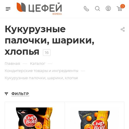
0
Кукурузные
палочки, шарики,
хлопья
16
—
—
Главная
Каталог
—
Кондитерские товары и ингредиенты
Кукурузные палочки, шарики, хлопья
ФИЛЬТР