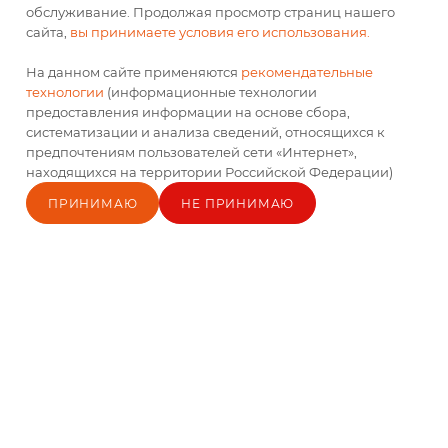
Кукурузные палочки
Трубочки хрустящие
обслуживание. Продолжая просмотр страниц нашего
Кузя Лакомкин 85г 16ш
"Снек" со вкусом
сайта,
вы принимаете условия его использования.
(НДС 10%)
шоколада 400г (НДС
10%)
Нет в наличии
Нет в наличии
На данном сайте применяются
рекомендательные
технологии
(информационные технологии
По запросу
По запросу
предоставления информации на основе сбора,
систематизации и анализа сведений, относящихся к
предпочтениям пользователей сети «Интернет»,
находящихся на территории Российской Федерации)
ПРИНИМАЮ
НЕ ПРИНИМАЮ
Главная
Каталог
Кабинет
Блог
Корзина
Контакты
Снеки фигурные со
Снеки фигурные со
вкусом шоколадного
вкусом карамели и
брауни пакет 150г
арахиса пакет 150г
CRASHBASH
CRASHBASH
Нет в наличии
Нет в наличии