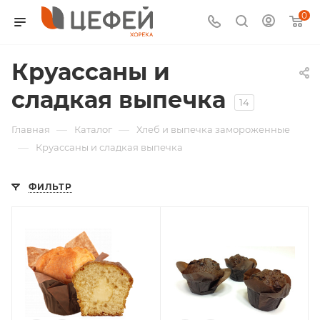
0
Круассаны и
сладкая выпечка
14
—
—
Главная
Каталог
Хлеб и выпечка замороженные
—
Круассаны и сладкая выпечка
ФИЛЬТР