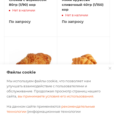
80гр (1/90) кор
сливочный 40гр (1/150)
кор
Нет в наличии
Нет в наличии
По запросу
По запросу
Файлы cookie
Мы используем файлы cookie, что позволяет нам
улучшать взаимодействие с пользователями и
Круассан
Круассан с начинкой
обслуживание. Продолжая просмотр страниц нашего
классический 60гр
со вкусом шоколада
сайта,
вы принимаете условия его использования.
(1/90шт)
70гр (1/90шт)
Нет в наличии
Нет в наличии
На данном сайте применяются
рекомендательные
технологии
(информационные технологии
По запросу
По запросу