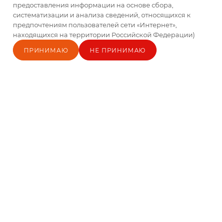
предоставления информации на основе сбора,
систематизации и анализа сведений, относящихся к
предпочтениям пользователей сети «Интернет»,
находящихся на территории Российской Федерации)
1
2
Все
ПРИНИМАЮ
НЕ ПРИНИМАЮ
Главная
Каталог
Кабинет
Блог
Корзина
Контакты
КАТАЛОГ
АКЦИИ
БРЕНДЫ
КАК КУПИТЬ
ДОСТАВКА
РЕКОМЕНДАТЕЛЬНЫЕ ТЕХНОЛОГИИ
+7 963 350 66 99
b2b@td-ok.ru