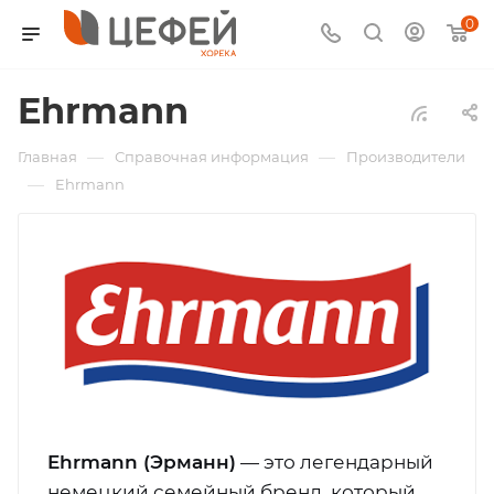
0
Ehrmann
—
—
Главная
Справочная информация
Производители
—
Ehrmann
Ehrmann (Эрманн)
— это легендарный
немецкий семейный бренд, который