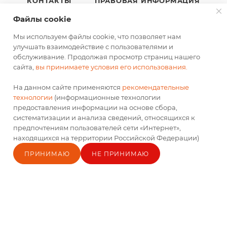
КОНТАКТЫ
ПРАВОВАЯ ИНФОРМАЦИЯ
Файлы cookie
ПОЛИТИКА В ОТНОШЕНИИ ПЕРСОНАЛЬНЫХ
ДАННЫХ
Мы используем файлы cookie, что позволяет нам
улучшать взаимодействие с пользователями и
РЕКОМЕНДАТЕЛЬНЫЕ ТЕХНОЛОГИИ
обслуживание. Продолжая просмотр страниц нашего
сайта,
вы принимаете условия его использования.
На данном сайте применяются
рекомендательные
технологии
(информационные технологии
предоставления информации на основе сбора,
+7 963 350 66 99
систематизации и анализа сведений, относящихся к
предпочтениям пользователей сети «Интернет»,
b2b@td-ok.ru
находящихся на территории Российской Федерации)
г. Калининград, ул. Камская, 63
ПРИНИМАЮ
НЕ ПРИНИМАЮ
Главная
Каталог
Кабинет
Блог
Корзина
Контакты
ПОДПИСАТЬСЯ НА РАССЫЛКУ
СОГЛАСИЕ НА ОБРАБОТКУ ПЕРСОНАЛЬНЫХ ДАННЫХ