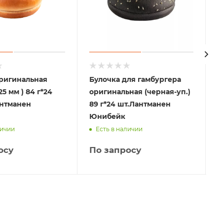
ригинальная
Булочка для гамбургера
5 мм ) 84 г*24
оригинальная (черная-уп.)
антманен
89 г*24 шт.Лантманен
Юнибейк
личии
Есть в наличии
осу
По запросу