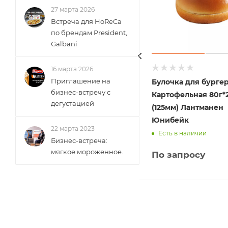
27 марта 2026
Встреча для HoReCa
по брендам President,
Galbani
16 марта 2026
Приглашение на
Булочка для бурге
бизнес-встречу с
Картофельная 80г*
дегустацией
(125мм) Лантманен
Юнибейк
22 марта 2023
Есть в наличии
Бизнес-встреча:
мягкое мороженное.
По запросу