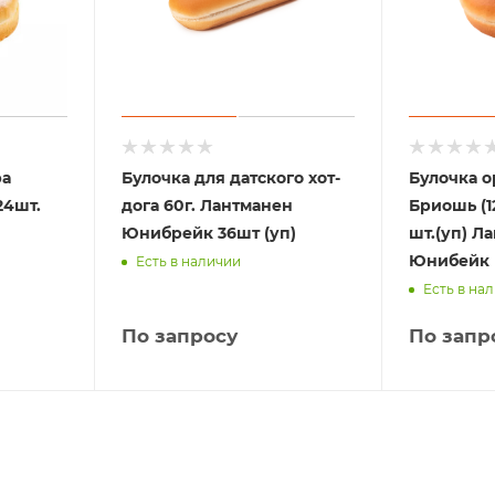
ра
Булочка для датского хот-
Булочка о
24шт.
дога 60г. Лантманен
Бриошь (12
Юнибрейк 36шт (уп)
шт.(уп) Л
Юнибейк
Есть в наличии
Есть в на
По запросу
По запр