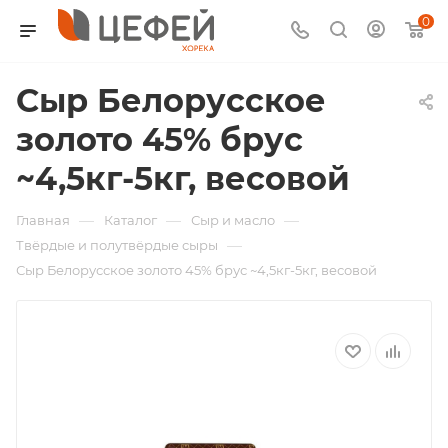
0
Сыр Белорусское
золото 45% брус
~4,5кг-5кг, весовой
—
—
—
Главная
Каталог
Сыр и масло
—
Твёрдые и полутвёрдые сыры
Сыр Белорусское золото 45% брус ~4,5кг-5кг, весовой