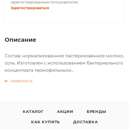
зарегистрированным пользователям.
Зарегистрироваться
Описание
Состав: нормализованное пастеризованное молоко,
соль. Изготовлен с использованием бактериального
концентрата термофильныхи
мезофильныхмолочнокислых
микроорганизмов,молокосвертывающего
ферментного препаратаживотного происхождения,
уплотнитель, лизоцин, краситель.
КАТАЛОГ
АКЦИИ
БРЕНДЫ
Пищевая ценность на 100г продукта: белки - 24,9г.;
жиры - 26,5г.
КАК КУПИТЬ
ДОСТАВКА
Энергетическая ценность на 100г продукта: 330,0