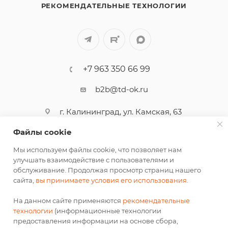
РЕКОМЕНДАТЕЛЬНЫЕ ТЕХНОЛОГИИ
ккал/1370,0 кДж
Срок годности: 180 суток от 0 до +4С° и
относительной влажности воздуха от 75% до 85%.
+7 963 350 66 99
b2b@td-ok.ru
г. Калининград, ул. Камская, 63
Файлы cookie
ПОДПИСАТЬСЯ НА РАССЫЛКУ
Мы используем файлы cookie, что позволяет нам
улучшать взаимодействие с пользователями и
обслуживание. Продолжая просмотр страниц нашего
СОГЛАСИЕ НА ОБРАБОТКУ ПЕРСОНАЛЬНЫХ ДАННЫХ
сайта,
вы принимаете условия его использования.
На данном сайте применяются
рекомендательные
ЦЕФЕЙ ХОРЕКА 2026 © ИП Иванов Олег Николаевич
технологии
(информационные технологии
предоставления информации на основе сбора,