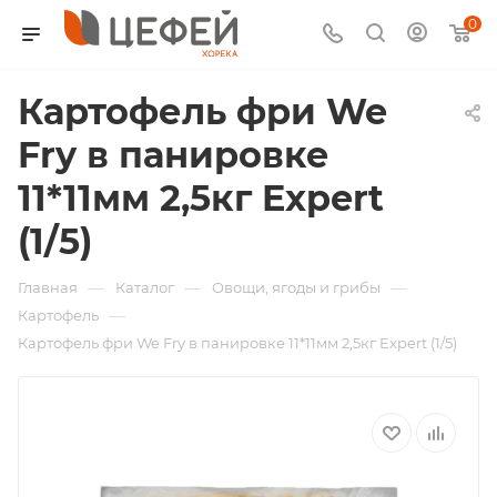
0
Картофель фри We
Fry в панировке
11*11мм 2,5кг Expert
(1/5)
—
—
—
Главная
Каталог
Овощи, ягоды и грибы
—
Картофель
Картофель фри We Fry в панировке 11*11мм 2,5кг Expert (1/5)