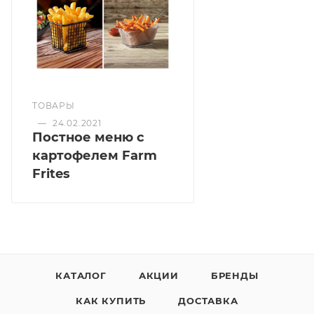
Состояние готовности - полуфабрикат.
Способ приготовления - во фритюрнице при
температуре 180 С в течении 3-4 минут, в сковороде
на среднем огне в течении 5-6 минут.
Тип упаковки - пакет
ТОВАРЫ
Срок годности: 24 мес. При t -18 С.
—
24.02.2021
Страна производитель - Нидерланды/Польша
Постное меню с
картофелем Farm
Питательная и энергетическая ценность:
Frites
Энергетическая ценность в 100 г - 77 ккал
Белки в 100 г - 2 г
Жиры в 100 г - 0,4 г
Углеводы в 100 г - 16,3 г
КАТАЛОГ
АКЦИИ
БРЕНДЫ
КАК КУПИТЬ
ДОСТАВКА