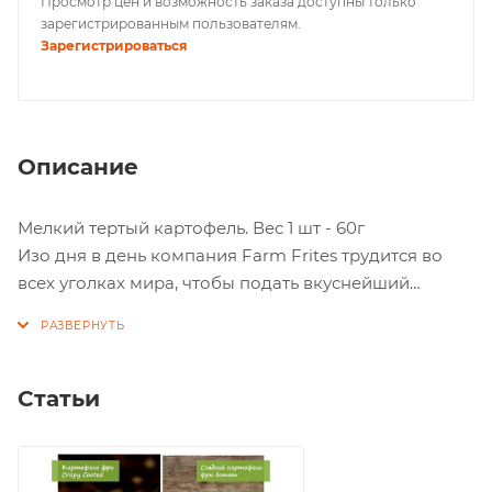
Просмотр цен и возможность заказа доступны только
зарегистрированным пользователям.
Зарегистрироваться
Описание
Мелкий тертый картофель. Вес 1 шт - 60г
Изо дня в день компания Farm Frites трудится во
всех уголках мира, чтобы подать вкуснейший
картофель фри (и много другое...) прямо с
плодородных полей, где он вырос.
Состав - картофель (87,7%), лук (4,9%), растительные
Статьи
масла: рапсовое, подсолнечное (пропорции могут
меняться), модифицированный крахмал риса, соль.