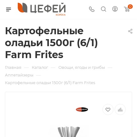
0
Картофельные
оладьи 1500г (6/1)
Farm Frites
—
—
—
Главная
Каталог
Овощи, ягоды и грибы
—
Аппетайзеры
Картофельные оладьи 1500г (6/1) Farm Frites