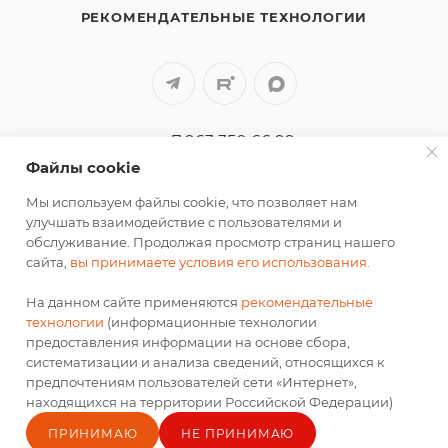
РЕКОМЕНДАТЕЛЬНЫЕ ТЕХНОЛОГИИ
+7 963 350 66 99
Файлы cookie
b2b@td-ok.ru
Мы используем файлы cookie, что позволяет нам
улучшать взаимодействие с пользователями и
г. Калининград, ул. Камская, 63
обслуживание. Продолжая просмотр страниц нашего
сайта,
вы принимаете условия его использования.
ПОДПИСАТЬСЯ НА РАССЫЛКУ
На данном сайте применяются
рекомендательные
технологии
(информационные технологии
предоставления информации на основе сбора,
СОГЛАСИЕ НА ОБРАБОТКУ ПЕРСОНАЛЬНЫХ ДАННЫХ
систематизации и анализа сведений, относящихся к
предпочтениям пользователей сети «Интернет»,
находящихся на территории Российской Федерации)
ЦЕФЕЙ ХОРЕКА 2026 © ИП Иванов Олег Николаевич
ПРИНИМАЮ
НЕ ПРИНИМАЮ