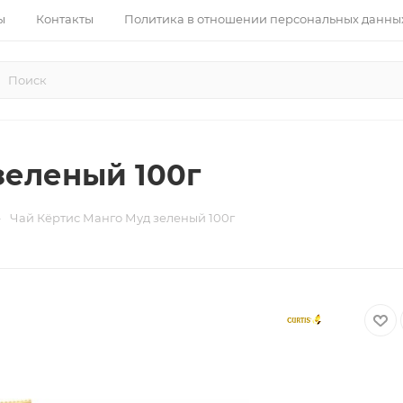
ы
Контакты
Политика в отношении персональных данны
зеленый 100г
—
Чай Кёртис Манго Муд зеленый 100г