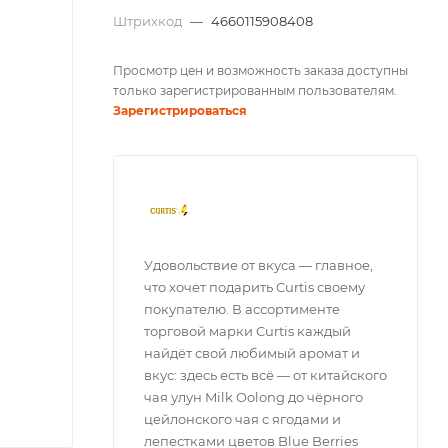
Штрихкод
—
4660115908408
Просмотр цен и возможность заказа доступны
только зарегистрированным пользователям.
Зарегистрироваться
Удовольствие от вкуса — главное,
что хочет подарить Curtis своему
покупателю. В ассортименте
торговой марки Curtis каждый
найдёт свой любимый аромат и
вкус: здесь есть всё — от китайского
чая улун Milk Oolong до чёрного
цейлонского чая с ягодами и
лепестками цветов Blue Berries