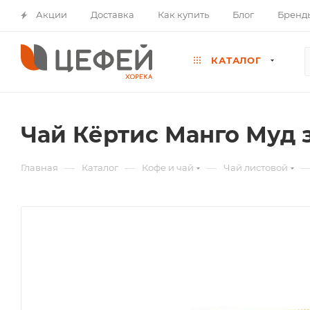
Акции
Доставка
Как купить
Блог
Бренд
КАТАЛОГ
Чай Кёртис Манго Муд 
—
—
—
Главная
Каталог
Кофе и чай
Чай листовой